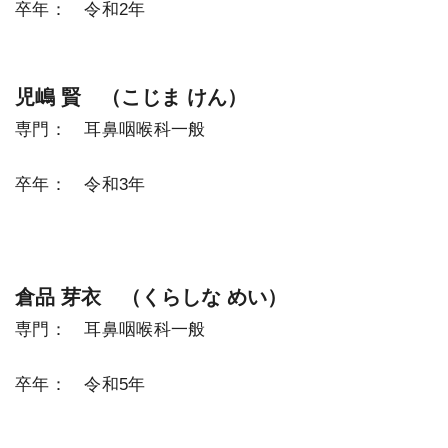
卒年： 令和2年
児嶋 賢 （こじま けん）
専門： 耳鼻咽喉科一般
卒年： 令和3年
倉品 芽衣 （くらしな めい）
専門： 耳鼻咽喉科一般
卒年： 令和5年