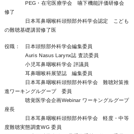
＿＿＿＿
PEG・在宅医療学会 嚥下機能評価研修会
修了
＿＿＿＿
日本耳鼻咽喉科頭頸部外科学会認定 こども
の難聴基礎講習修了医
役職： 日本頭頸部外科学会編集委員
＿＿＿＿
Auris Nasus Larynx誌 査読委員
＿＿＿＿
小児耳鼻咽喉科学会 評議員
＿＿＿＿
耳鼻咽喉科展望誌 編集委員
＿＿＿＿
日本耳鼻咽喉科頭頸部外科学会 難聴対策推
進ワーキングルグープ 委員
＿＿＿＿
聴覚医学会企画Webinar ワーキングルグープ
座長
＿＿＿＿
日本耳鼻咽喉科頭頸部外科学会 軽度・中等
度難聴実態調査WG 委員