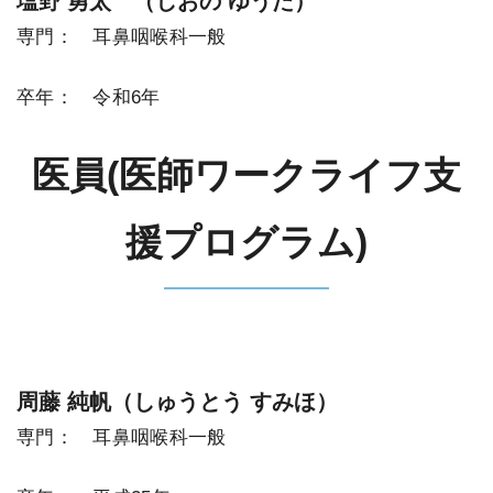
塩野 勇太 （しおの ゆうた）
専門： 耳鼻咽喉科一般
卒年： 令和6年
医員(医師ワークライフ支
援プログラム)
周藤 純帆（しゅうとう すみほ）
専門： 耳鼻咽喉科一般