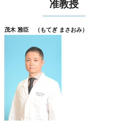
准教授
茂木 雅臣 （もてぎ まさおみ）