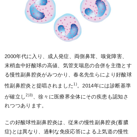
2000年代に入り、成人発症、両側鼻茸、嗅覚障害、
末梢血中好酸球の高値、気管支喘息の合併を主徴とす
る慢性副鼻腔炎がみつかり、春名先生らにより好酸球
1)
性副鼻腔炎と提唱されました
。2014年には診断基準
2)3)
が確立し
、徐々に医療界全体にその疾患も認知さ
れつつあります。
この好酸球性副鼻腔炎は、従来の慢性副鼻腔炎(蓄膿
症)とは異なり、過剰な免疫応答による上気道の慢性