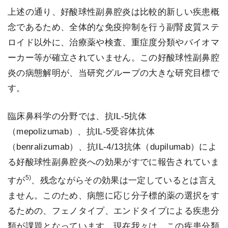
上述の通り、好酸球性副鼻腔炎は比較的新しい疾患概
念であるため、全体的な免疫抑制を行う副腎皮質ステ
ロイド以外に、治療薬や検査、重症度分類やバイオマ
ーカー等が確立されていません。この好酸球性副鼻腔
炎の病態解明が、当研究グループの大きな研究目標で
す。
臨床鼻科学の分野では、抗IL-5抗体
（mepolizumab）、抗IL-5受容体抗体
（benralizumab）、抗IL-4/13抗体（dupilumab）によ
る好酸球性副鼻腔炎への効果がすでに報告されていま
5)
すが
、残念ながらその効果は一定しているとは言え
ません。このため、病態に応じ分子標的薬の選択をす
るための、フェノタイプ、エンドタイプによる疾患分
類が課題となっています。現在我々は、この疾患分類