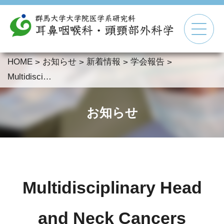
HOME
お知らせ
新着情報
学会報告
>
>
>
>
▼
Multidisciplinary Head and Neck Cancers Symposium
▼
お知らせ
▼
▼
Multidisciplinary Head
and Neck Cancers