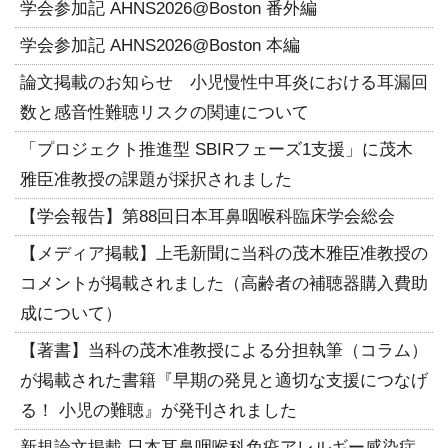
学会参加記 AHNS2026@Boston 番外編
学会参加記 AHNS2026@Boston 本編
論文掲載のお知らせ 小児慢性中耳炎における耳漏回
数と感音性難聴リスクの関連について
「プロジェクト推進型 SBIRフェーズ1支援」に茂木
雅臣准教授の課題が採択されました
【学会報告】第88回日本耳鼻咽喉科臨床学会総会
【メディア掲載】上毛新聞に当科の茂木雅臣准教授の
コメントが掲載されました（高齢者の補聴器購入費助
成について）
【著書】当科の茂木准教授による分担執筆（コラム）
が掲載された書籍『早期の発見と適切な支援につなげ
る！ 小児の難聴』が発刊されました
新規論文掲載 日本耳鼻咽喉科免疫アレルギー感染症