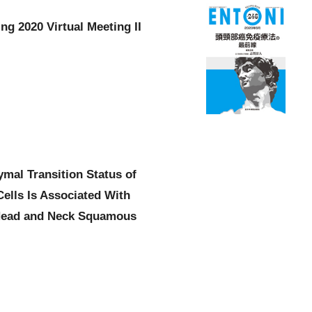
g 2020 Virtual Meeting II
ymal Transition Status of
ells Is Associated With
Head and Neck Squamous