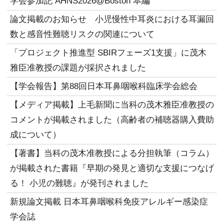
学会参加記 AHNS2026@Boston 本編
論文掲載のお知らせ 小児慢性中耳炎における耳漏回
数と感音性難聴リスクの関連について
「プロジェクト推進型 SBIRフェーズ1支援」に茂木
雅臣准教授の課題が採択されました
【学会報告】第88回日本耳鼻咽喉科臨床学会総会
【メディア掲載】上毛新聞に当科の茂木雅臣准教授の
コメントが掲載されました（高齢者の補聴器購入費助
成について）
【著書】当科の茂木准教授による分担執筆（コラム）
が掲載された書籍『早期の発見と適切な支援につなげ
る！ 小児の難聴』が発刊されました
新規論文掲載 日本耳鼻咽喉科免疫アレルギー感染症
学会誌