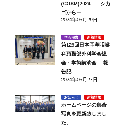
(COSM)2024 ―シカ
ゴからー
2024年05月29日
学会報告
新着情報
第125回日本耳鼻咽喉
科頭頸部外科学会総
会・学術講演会 報
告記
2024年05月27日
お知らせ
新着情報
ホームページの集合
写真を更新致しまし
た。