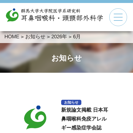
HOME
お知らせ
2026年
6月
>
>
>
▼
▼
お知らせ
▼
▼
お知らせ
新規論文掲載 日本耳
鼻咽喉科免疫アレル
ギー感染症学会誌