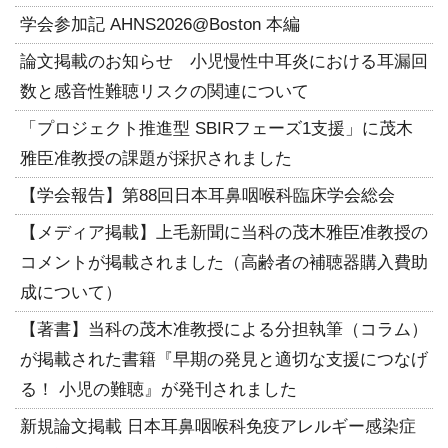
学会参加記 AHNS2026@Boston 本編
論文掲載のお知らせ 小児慢性中耳炎における耳漏回
数と感音性難聴リスクの関連について
「プロジェクト推進型 SBIRフェーズ1支援」に茂木
雅臣准教授の課題が採択されました
【学会報告】第88回日本耳鼻咽喉科臨床学会総会
【メディア掲載】上毛新聞に当科の茂木雅臣准教授の
コメントが掲載されました（高齢者の補聴器購入費助
成について）
【著書】当科の茂木准教授による分担執筆（コラム）
が掲載された書籍『早期の発見と適切な支援につなげ
る！ 小児の難聴』が発刊されました
新規論文掲載 日本耳鼻咽喉科免疫アレルギー感染症