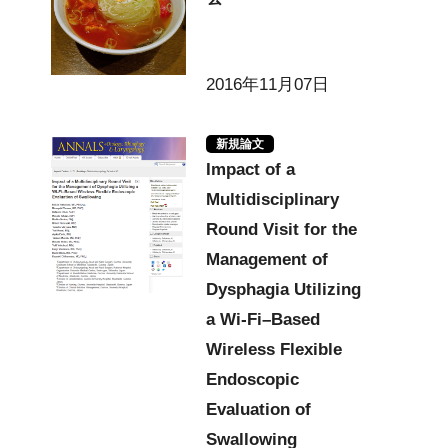
2016年11月07日
新規論文
Impact of a
Multidisciplinary
Round Visit for the
Management of
Dysphagia Utilizing
a Wi-Fi–Based
Wireless Flexible
Endoscopic
Evaluation of
Swallowing